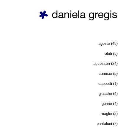
daniela gregis ®
official shop
agosto
(48)
abiti
(5)
accessori
(24)
camicie
(5)
cappotti
(1)
giacche
(4)
gonne
(4)
maglie
(3)
pantaloni
(2)